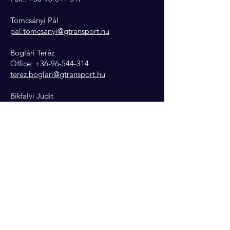
Tomcsányi Pál
pal.tomcsanyi@gtransport.hu
Boglári Teréz
Office: +36-96-544-314
terez.boglari@gtransport.hu
Bikfalvi Judit
Office: +36-96-544-314
judit.bikfalvi@gtransport.hu
Burjánné Mészáros Orsika
Office: +36-96-544-312
orsika.meszaros@gtransport.hu
IT