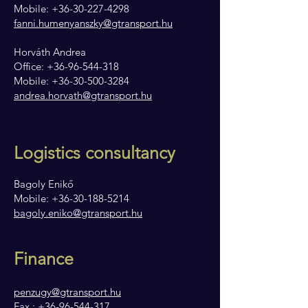
Mobile: +36-30-227-4298
fanni.humenyanszky@gtransport.hu
Horváth Andrea
Office:
+36-96-544-318
Mobile:
+36-30-500-3284
andrea.horvath@gtransport.hu
Logistics consultancy
Bagoly Enikő
Mobile:
+36-30-188-5214
bagoly.eniko@gtransport.hu
Finance
penzugy@gtransport.hu
Fax.:
+36-96-544-317