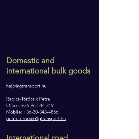
Domestic and
international bulk goods
hajo@gtransport.hu
Radics-Törőcsik Petra
Office: +36-96-544-319
Mobile: +36-30-348-4856
petra.torocsik@gtransport.hu
International ro
ad